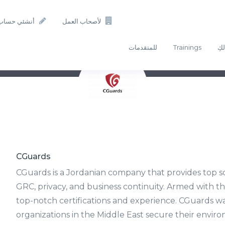
لأصحاب العمل
أنشئي حساب
لكِ
Trainings
للمتقدمات
CGuards
CGuards is a Jordanian company that provides top sca
GRC, privacy, and business continuity. Armed with 
top-notch certifications and experience. CGuards wa
organizations in the Middle East secure their envir