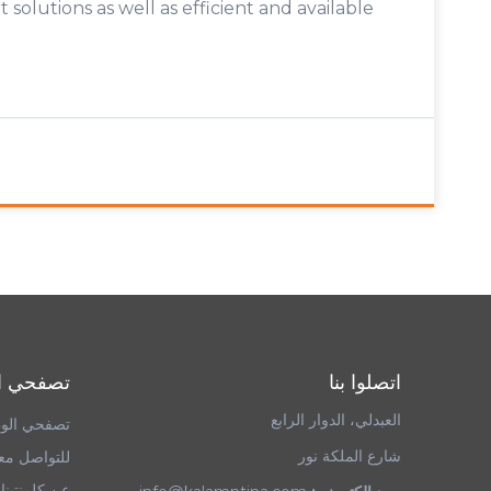
 solutions as well as efficient and available
اتصلوا بنا
تصفحي ا
العبدلي، الدوار الرابع
تصفحي الو
شارع الملكة نور
للتواصل معن
عن كلمنتينا