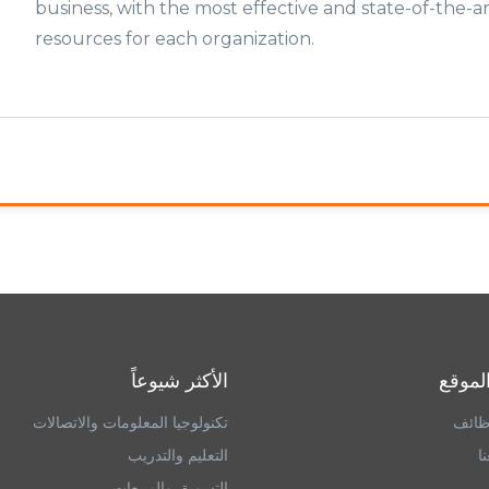
business, with the most effective and state-of-the-art
resources for each organization.
لموقع
الأكثر شيوعاً
ظائف
تكنولوجيا المعلومات والاتصالات
ا
التعليم والتدريب
التسويق والمبيعات