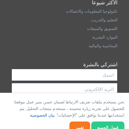
الأكثر شيوعاً
تكنولوجيا المعلومات والاتصالات
التعليم والتدريب
التسويق والمبيعات
الموارد البشرية
المحاسبة والمالية
اشتركي بالنشرة
نحن نستخدم ملفات تعريف الارتباط لضمان حسن سير عمل موقعنا.
الاشتراك
للحصول على تجربة زيارة محسنة ، نستخدم منتجات التحليل. يتم
استخدامها عندما توافق على "الإحصائيات".
بيان الخصوصية
قبول الجميع
تغيير