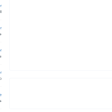
r
ال
r
عم
r
عم
r
iro
e
عم