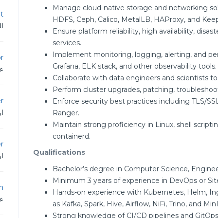
Manage cloud-native storage and networking sol
t
HDFS, Ceph, Calico, MetalLB, HAProxy, and Keep
ال
Ensure platform reliability, high availability, disas
services.
Implement monitoring, logging, alerting, and p
or
Grafana, ELK stack, and other observability tools.
عم
Collaborate with data engineers and scientists 
Perform cluster upgrades, patching, troubleshooti
r
Enforce security best practices including TLS/
ار
Ranger.
Maintain strong proficiency in Linux, shell scrip
containerd.
r
Qualifications
ار
Bachelor’s degree in Computer Science, Engineeri
Minimum 3 years of experience in DevOps or Site
n
Hands-on experience with Kubernetes, Helm, Ing
عم
as Kafka, Spark, Hive, Airflow, NiFi, Trino, and Min
Strong knowledge of CI/CD pipelines and GitOps 