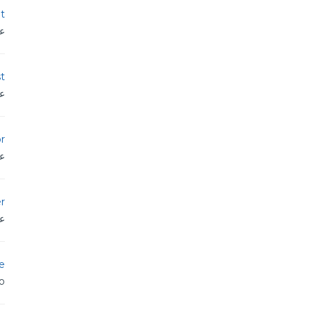
nt
عم
st
عم
or
عم
r
عم
e
iro