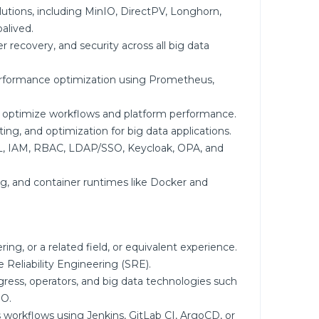
utions, including MinIO, DirectPV, Longhorn,
alived.
ter recovery, and security across all big data
erformance optimization using Prometheus,
to optimize workflows and platform performance.
ng, and optimization for big data applications.
SSL, IAM, RBAC, LDAP/SSO, Keycloak, OPA, and
ting, and container runtimes like Docker and
ng, or a related field, or equivalent experience.
 Reliability Engineering (SRE).
ress, operators, and big data technologies such
IO.
workflows using Jenkins, GitLab CI, ArgoCD, or