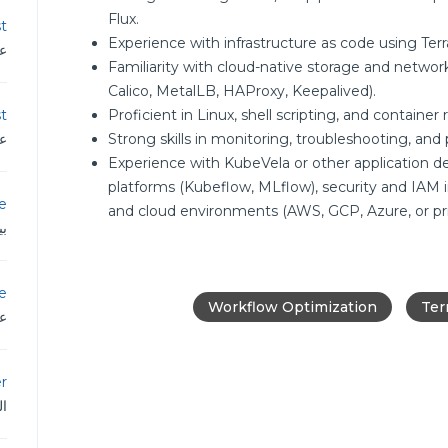
Flux.
st
Experience with infrastructure as code using Ter
عم
Familiarity with cloud-native storage and networ
Calico, MetalLB, HAProxy, Keepalived).
t
Proficient in Linux, shell scripting, and containe
عم
Strong skills in monitoring, troubleshooting, an
Experience with KubeVela or other application de
platforms (Kubeflow, MLflow), security and IAM 
e
and cloud environments (AWS, GCP, Azure, or priv
بي
e
Workflow Optimization
Ter
عم
r
ال