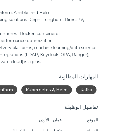
raform, Ansible, and Helm.
king solutions (Ceph, Longhorn, DirectPV,
r runtimes (Docker, containerd).
d performance optimization.
livery platforms, machine learning/data science
integrations (LDAP, Keycloak, OPA, Ranger),
ate cloud) is a plus.
المهارات المطلوبة
raform
Kubernetes & Helm
Kafka
تفاصيل الوظيفة
الموقع
عمان - الأردن