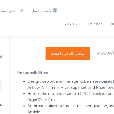
لأصحاب العمل
أنشئي حساب
لكِ
Trainings
للمتقدمات
سجلي الدخول للتقدم
al
Responsibilities
Design, deploy, and manage Kubernetes-based big
Airflow, NiFi, Trino, Hive, Superset, and Kubeflow.
Build, optimize, and maintain CI/CD pipelines an
r
ArgoCD, or Flux.
عم
Automate infrastructure setup, configuration, an
Ansible.