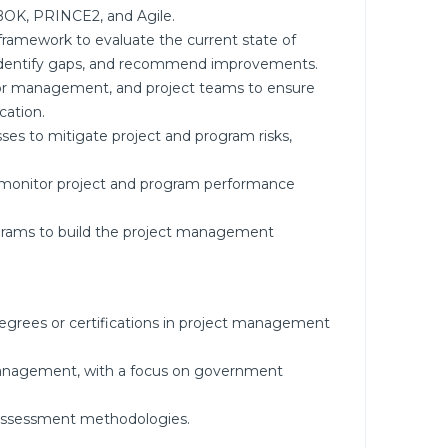
MBOK, PRINCE2, and Agile.
ramework to evaluate the current state of
 identify gaps, and recommend improvements.
ior management, and project teams to ensure
cation.
es to mitigate project and program risks,
d monitor project and program performance
ograms to build the project management
degrees or certifications in project management
management, with a focus on government
y assessment methodologies.