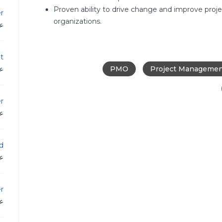
Proven ability to drive change and improve pr
r
organizations.
عم
t
عم
PMO
Project Manageme
er
عم
d
عم
r
عم