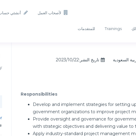
لأصحاب العمل
أنشئي حساب
لكِ
Trainings
للمتقدمات
ربية السعودية
تاريخ النشر:2023/10/22
y
Responsibilities
Develop and implement strategies for setting up
government organizations to improve project
or
Provide oversight and governance for governme
عم
with strategic objectives and delivering value to 
Apply industry-standard project management m