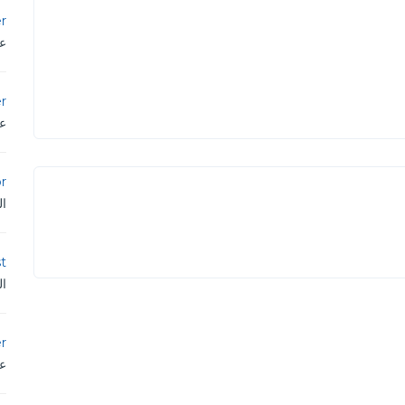
r
عم
er
عم
or
ال
st
ال
r
عم