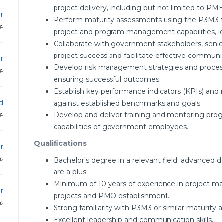
project delivery, including but not limited to P
r
Perform maturity assessments using the P3M3 f
عم
project and program management capabilities,
Collaborate with government stakeholders, sen
project success and facilitate effective communi
r
Develop risk management strategies and process
عم
ensuring successful outcomes.
Establish key performance indicators (KPIs) an
d
against established benchmarks and goals.
عم
Develop and deliver training and mentoring pr
capabilities of government employees.
Qualifications
r
عم
Bachelor's degree in a relevant field; advanced 
are a plus.
Minimum of 10 years of experience in project 
r
projects and PMO establishment.
عم
Strong familiarity with P3M3 or similar maturit
Excellent leadership and communication skills.