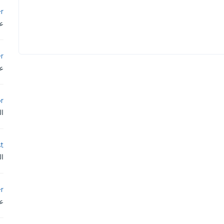
r
عم
er
عم
or
ال
st
ال
r
عم