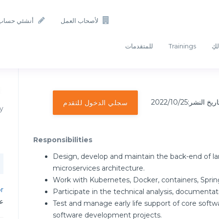
لأصحاب العمل
أنشئي حساب
لكِ
Trainings
للمتقدمات
اريخ النشر:2022/10/25
سجلي الدخول للتقدم
y
Responsibilities
Design, develop and maintain the back-end of la
microservices architecture.
Work with Kubernetes, Docker, containers, Sprin
or
Participate in the technical analysis, documentat
عم
Test and manage early life support of core softw
software development projects.