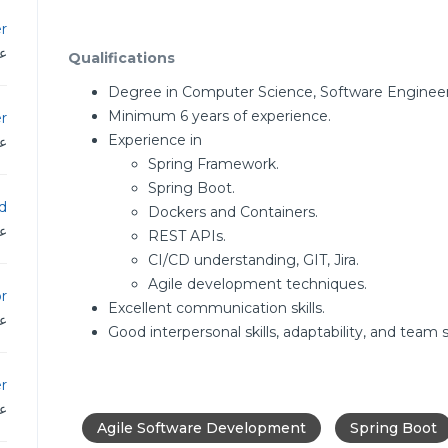
r
عم
Qualifications
Degree in Computer Science, Software Engineerin
Minimum 6 years of experience.
r
Experience in
عم
Spring Framework.
Spring Boot.
d
Dockers and Containers.
عم
REST APIs.
CI/CD understanding, GIT, Jira.
Agile development techniques.
r
Excellent communication skills.
عم
Good interpersonal skills, adaptability, and team sp
r
عم
Agile Software Development
Spring Boot