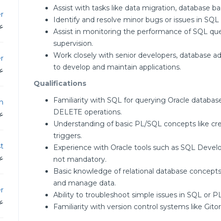
Assist with tasks like data migration, database b
r
Identify and resolve minor bugs or issues in SQ
عم
Assist in monitoring the performance of SQL que
supervision.
Work closely with senior developers, database 
r
to develop and maintain applications.
عم
Qualifications
Familiarity with SQL for querying Oracle datab
n
DELETE operations.
عم
Understanding of basic PL/SQL concepts like cre
triggers.
st
Experience with Oracle tools such as SQL Develop
عم
not mandatory.
Basic knowledge of relational database concepts 
and manage data.
er
Ability to troubleshoot simple issues in SQL or 
عم
Familiarity with version control systems like Gi