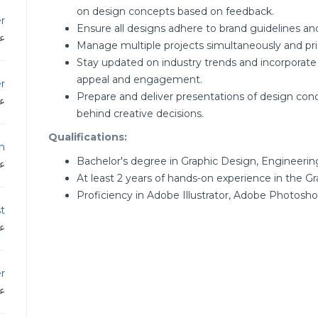
on design concepts based on feedback.
r
Ensure all designs adhere to brand guidelines and
عم
Manage multiple projects simultaneously and prio
Stay updated on industry trends and incorporate
appeal and engagement.
r
Prepare and deliver presentations of design conc
عم
behind creative decisions.
Qualifications:
n
Bachelor's degree in Graphic Design, Engineering,
عم
At least 2 years of hands-on experience in the G
Proficiency in Adobe Illustrator, Adobe Photosh
st
عم
er
عم