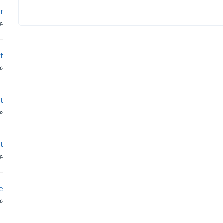
r
عم
t
عم
st
عم
t
عم
ce
عم