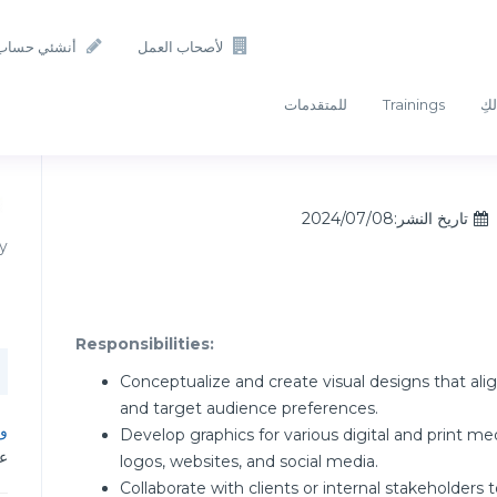
لأصحاب العمل
أنشئي حساب
لكِ
Trainings
للمتقدمات
تاريخ النشر:2024/07/08
y
Responsibilities:
Conceptualize and create visual designs that alig
and target audience preferences.
وظ
Develop graphics for various digital and print m
عم
logos, websites, and social media.
Collaborate with clients or internal stakeholder