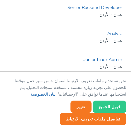
Senior Backend Developer
عمان - الأردن
IT Analyst
عمان - الأردن
Junior Linux Admin
عمان - الأردن
نحن نستخدم ملفات تعريف الارتباط لضمان حسن سير عمل موقعنا.
Senior Linux Admin
للحصول على تجربة زيارة محسنة ، نستخدم منتجات التحليل. يتم
عمان - الأردن
استخدامها عندما توافق على "الإحصائيات".
بيان الخصوصية
قبول الجميع
تغيير
TM Golang Developer
عمان - الأردن
تفاصيل ملفات تعريف الارتباط
إحصائيات
ضروري
إحصائيات