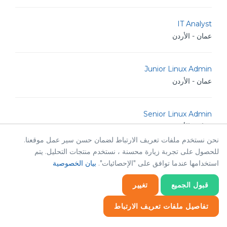
IT Analyst
عمان - الأردن
Junior Linux Admin
عمان - الأردن
Senior Linux Admin
عمان - الأردن
نحن نستخدم ملفات تعريف الارتباط لضمان حسن سير عمل موقعنا.
للحصول على تجربة زيارة محسنة ، نستخدم منتجات التحليل. يتم
TM Golang Developer
استخدامها عندما توافق على "الإحصائيات".
بيان الخصوصية
عمان - الأردن
قبول الجميع
تغيير
POS android Sr. Developer
تفاصيل ملفات تعريف الارتباط
عمان - الأردن
إحصائيات
ضروري
إحصائيات