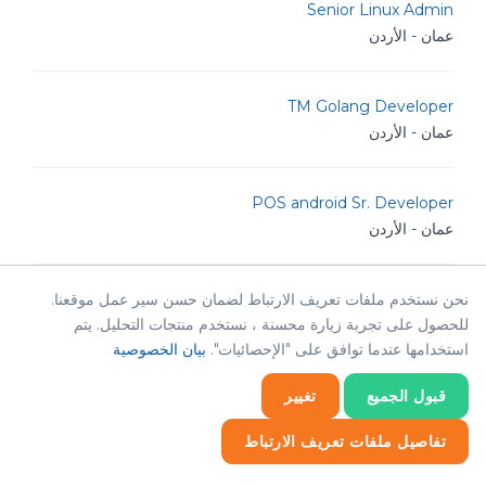
Senior Linux Admin
عمان - الأردن
TM Golang Developer
عمان - الأردن
POS android Sr. Developer
عمان - الأردن
Senior Graphic Designer
نحن نستخدم ملفات تعريف الارتباط لضمان حسن سير عمل موقعنا.
للحصول على تجربة زيارة محسنة ، نستخدم منتجات التحليل. يتم
عمان - الأردن
استخدامها عندما توافق على "الإحصائيات".
بيان الخصوصية
قبول الجميع
تغيير
Senior Digital Marketing
عمان - الأردن
تفاصيل ملفات تعريف الارتباط
إحصائيات
ضروري
إحصائيات