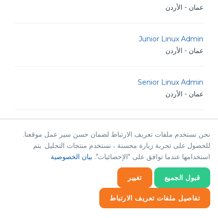
عمان - الأردن
Junior Linux Admin
عمان - الأردن
Senior Linux Admin
عمان - الأردن
TM Golang Developer
نحن نستخدم ملفات تعريف الارتباط لضمان حسن سير عمل موقعنا.
عمان - الأردن
للحصول على تجربة زيارة محسنة ، نستخدم منتجات التحليل. يتم
استخدامها عندما توافق على "الإحصائيات".
بيان الخصوصية
POS android Sr. Developer
قبول الجميع
تغيير
عمان - الأردن
تفاصيل ملفات تعريف الارتباط
Senior Graphic Designer
إحصائيات
ضروري
إحصائيات